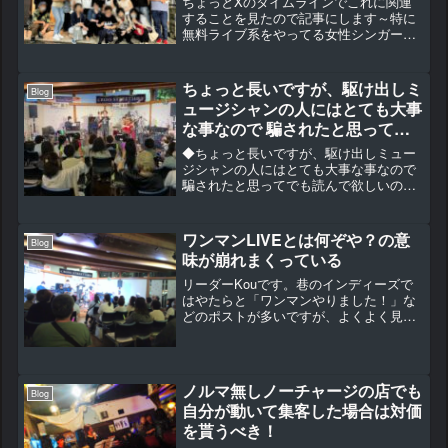
ちょっとXのタイムラインでこれに関連
することを見たので記事にします～特に
無料ライブ系をやってる女性シンガーの
方に注意いただきたいのですが、今やシ
ンガー数も多すぎて、オーディエンスの
取り合いになってる感はあります。その
ちょっと長いですが、駆け出しミ
Blog
中でオーディエンスとの距...
ュージシャンの人にはとても大事
な事なので 騙されたと思ってで
も読んで欲しいのです!!!
◆ちょっと長いですが、駆け出しミュー
ジシャンの人にはとても大事な事なので
騙されたと思ってでも読んで欲しいので
す!!!◆僕は業界人で無かったけど、プロ
デューサーとしてのエンジン性能はウチ
のYouTubeの歴史を見てもらえばわかり
ワンマンLIVEとは何ぞや？の意
Blog
ます。ド素人...
味が崩れまくっている
リーダーKouです。巷のインディーズで
はやたらと「ワンマンやりました！」な
どのポストが多いですが、よくよく見て
みると意味を成してないのも多いなぁと
思います。ワンマンって「単独」と言う
意味です。 大体はワンマンと称してい
ても、ゲストやコラボが...
ノルマ無しノーチャージの店でも
Blog
自分が動いて集客した場合は対価
を貰うべき！