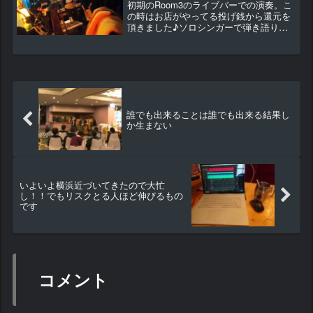
初期のRoom3のライブバーでの演奏。こ
の時はお店がやってる投げ銭から還元を
頂きました♪ソロシンガーで弾き語りや
カラオケ形式の人で良く使うのが、ライ
ブバーというお店や音が出せる飲食店。
こちらは基本的に出演は無料でその代わ
りギャラも無いという...
誰でも出来ることは誰でも出来る結果し
か生まない
いよいよ横浜近づいてきたので大忙
し！！でもリスクとる人ほど伸びるもの
です
コメント