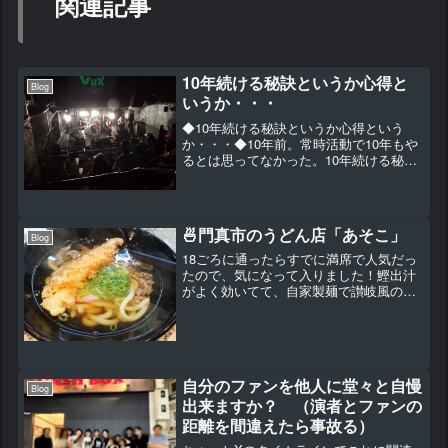
関連記事
10年続ける秘訣というか心得と
Blog
いうか・・・
◆10年続ける秘訣というか心得という
か・・・◆10年前。常時活動で10年もや
るとは思ってなかった。10年続ける秘訣
は、あんまり考えない事。喧嘩しない
事。リーダーである僕が皆の考えを察す
る事。これかな～と思う。喧嘩は一切し
たことない。グループ...
🍜門真市のうどん店「あそこ」
Blog
18ごろに通ったらすでに満席で人気だっ
たので、気になって入りました！鰹出汁
がよく効いてて、自家製麺で讃岐風の歯
ごたえある麺が美味しい！天ぷらも最高
でしたうどんだしのおでんも美味しか
った。初めて入ったけど名店でした。
自分のファンを他人に堂々と自慢
Blog
出来ますか？ （演者とファンの
距離を間違えたら事故る）