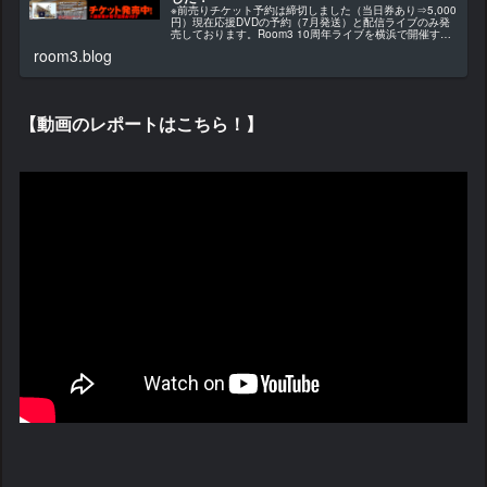
※前売りチケット予約は締切しました（当日券あり⇒5,000
円）現在応援DVDの予約（7月発送）と配信ライブのみ発
売しております。Room3 10周年ライブを横浜で開催する
ことになりました！！今回はライブハウスが苦手な方も安
room3.blog
心して来ていただけ...
【動画のレポートはこちら！】