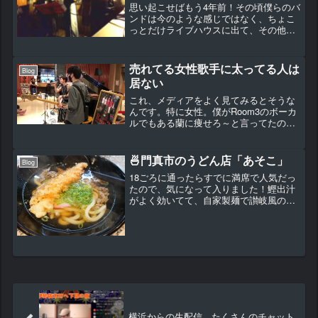
果・・・
思い起こせばもう4年前！その頃僕らのバ
ンドは今のような感じではなく、ちょこ
っとだけライブハウスに出て、その他は
演奏させてくれる施設さんなどに営業を
掛けてチマチマ活動してました。今のよ
うな規模では無かったです。 そこでコ
売れてる女性歌手に太ってる人は
Blog
ロナがやって来て、すぐ...
居ない
これ、メディアをよく見てみるとそうな
んです。特に女性。僕がRoom3のボーカ
ルでもある蘭に痩せろ～と言ってたのも
これです。YouTubeで自分が映像に出る
ようになると自然に意識し出してヨガや
ジムでダイエット。ピーク時より7kgも
🍜門真市のうどん店「あそこ」
Blog
体重を落とし...
18ごろに通ったらすでに満席で人気だっ
たので、気になって入りました！鰹出汁
がよく効いてて、自家製麺で讃岐風の歯
ごたえある麺が美味しい！天ぷらも最高
でしたうどんだしのおでんも美味しか
った。初めて入ったけど名店でした。
横浜からの生配信、たくさんのチャット