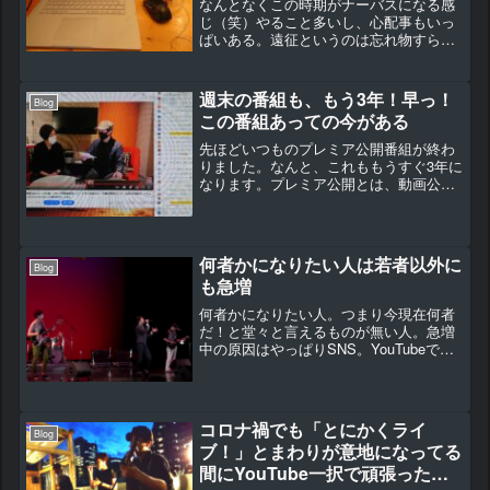
なんとなくこの時期がナーバスになる感
じ（笑）やること多いし、心配事もいっ
ぱいある。遠征というのは忘れ物すらど
えらいことになりますから！なんとか新
曲のCDを横浜ワンマンライブの日に合わ
せようと奮闘中。音源さえできればCDは
週末の番組も、もう3年！早っ！
Blog
すぐに量産できる。僕...
この番組あっての今がある
先ほどいつものプレミア公開番組が終わ
りました。なんと、これももうすぐ3年に
なります。プレミア公開とは、動画公開
をみんなとチャットをしながら楽しめる
という、ライブ配信の下位互換のような
仕組みです。動画は収録ですが、それを
流しながらみんなでリア...
何者かになりたい人は若者以外に
Blog
も急増
何者かになりたい人。つまり今現在何者
だ！と堂々と言えるものが無い人。急増
中の原因はやっぱりSNS。YouTubeでも
迷惑系とか私人逮捕系など色々いたりし
ますが、彼らも何者かになりたい人。
SNSで誰でも気軽に発信できるようにな
り、何者に見せる...
コロナ禍でも「とにかくライ
Blog
ブ！」とまわりが意地になってる
間にYouTube一択で頑張った結